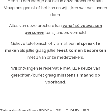
Heeft u een ideetje dat niet in onze brochure staat?
Vraag ons gerust of het kan en wij kijken wat we kunnen
doen.
Alles van deze brochure kan
vanaf 10 volwassen
personen
tenzij anders vermeld.
Gelieve telefonisch of via mail een
afspraak te
maken
als jullie graag jullie
feest komen bespreken
met 1 van onze medewerkers.
Wij ontvangen je reservatie met jullie keuze van
gerechten/buffet graag
minstens 1 maand op
voorhand
.
This b/swfiles/files/BROCHURE---T-OUD-LIER-